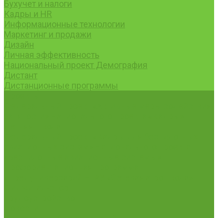
Бухучет и налоги
Кадры и HR
Информационные технологии
Маркетинг и продажи
Дизайн
Личная эффективность
Национальный проект Демография
Дистант
Дистанционные программы
Проекты
Федеральный проект «Активные меры содействия
занятости» Национального проекта «Кадры»
Летняя школа
Федеральный проект «Кадры для беспилотных
авиационных систем» Национального проекта
«Беспилотные авиационные системы»
Профориентационная программа
«Предуниверсарий НГАУ «Сетевая агрошкола»
Фиджитал-спорт
Трудоустройство
Новости