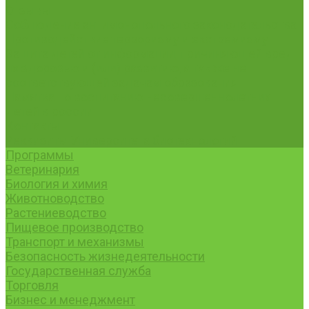
Отзывы
Соблюдение антимонопольного законодательства
Противодействие терроризму и экстремизму
Защита детей от информации, причиняющей вред
их здоровью и (или) развитию, а так же не
соответствующей задачам образования
Памятка по воспитанию несовершеннолетних
детей в россии
Контакты
Реквизиты Университета биотехнологий
Программы
Ветеринария
Биология и химия
Животноводство
Растениеводство
Пищевое производство
Транспорт и механизмы
Безопасность жизнедеятельности
Государственная служба
Торговля
Бизнес и менеджмент