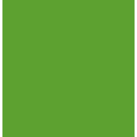
Об институте
Основные сведения об Институте
Структура и органы управления образовательной
организацией
Документы. Лицензии
Образование
Образовательные стандарты и требования
Руководство
Наша команда
Организация питания в образовательной
организации
Материально-техническое обеспечение и
оснащенность образовательного процесса.
Доступная среда
Платные образовательные услуги
Финансово-хозяйственная деятельность
Вакантные места для приема (перевода)
обучающихся
Стипендии и меры поддержки обучающихся
Педагогический состав
Международное сотрудничество
Проживание