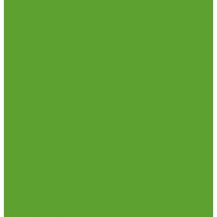
Торговля
Бизнес и менеджмент
Бухучет и налоги
Кадры и HR
Информационные технологии
Маркетинг и продажи
Дизайн
Личная эффективность
Национальный проект Демография
Дистант
Дистанционные программы
Проекты
Федеральный проект «Активные меры содействия
занятости» Национального проекта «Кадры»
Летняя школа
Федеральный проект «Кадры для беспилотных
авиационных систем» Национального проекта
«Беспилотные авиационные системы»
Профориентационная программа
«Предуниверсарий НГАУ «Сетевая агрошкола»
Фиджитал-спорт