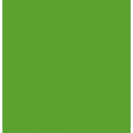
Международное сотрудничество
Проживание
Отзывы
Соблюдение антимонопольного законодательства
Противодействие терроризму и экстремизму
Защита детей от информации, причиняющей вред
их здоровью и (или) развитию, а так же не
соответствующей задачам образования
Памятка по воспитанию несовершеннолетних
детей в россии
Контакты
Реквизиты Университета биотехнологий
Программы
Ветеринария
Биология и химия
Животноводство
Растениеводство
Пищевое производство
Транспорт и механизмы
Безопасность жизнедеятельности
Государственная служба