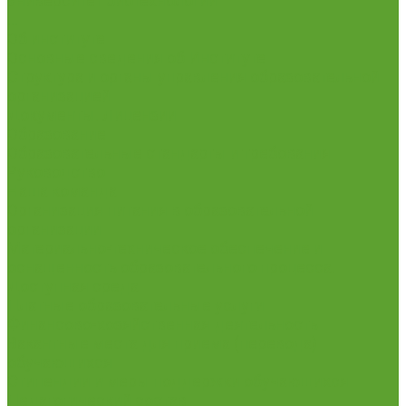
Университет биотехнологий
...
Об институте
Основные сведения об Институте
Структура и органы управления образовательной
организацией
Документы. Лицензии
Образование
Образовательные стандарты и требования
Руководство
Наша команда
Организация питания в образовательной
организации
Материально-техническое обеспечение и
оснащенность образовательного процесса.
Доступная среда
Платные образовательные услуги
Финансово-хозяйственная деятельность
Вакантные места для приема (перевода)
обучающихся
Стипендии и меры поддержки обучающихся
Педагогический состав