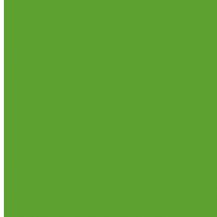
Проекты
Федеральный проект «Активные меры содействия з
Летняя школа
Федеральный проект «Кадры для беспилотных авиа
Профориентационная программа «Предуниверсарий 
Фиджитал-спорт
Трудоустройство
Новости
Университет биотехнологий
...
Об институте
Основные сведения об Институте
Структура и органы управления образовательной ор
Документы. Лицензии
Образование
Образовательные стандарты и требования
Руководство
Наша команда
Организация питания в образовательной организаци
Материально-техническое обеспечение и оснащенно
Платные образовательные услуги