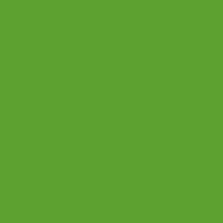
анятости» Национального проекта «Кадры»
ционных систем» Национального проекта «Беспилот
НГАУ «Сетевая агрошкола»
ганизацией
и
сть образовательного процесса. Доступная среда