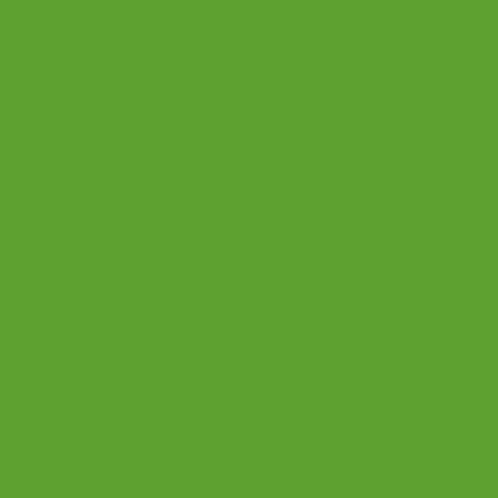
ганизацией
и
сть образовательного процесса. Доступная среда
хся
здоровью и (или) развитию, а так же не соответств
 в россии