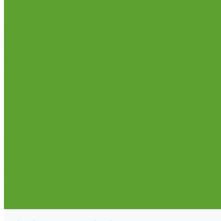
Торговля
Бизнес и менеджмент
Бухучет и налоги
Кадры и HR
Информационные технологии
Маркетинг и продажи
Дизайн
Личная эффективность
Национальный проект Демография
Дистант
Дистанционные программы
Проекты
Федеральный проект «Активные меры содействия з
Летняя школа
Федеральный проект «Кадры для беспилотных авиа
Профориентационная программа «Предуниверсарий 
Фиджитал-спорт
Трудоустройство
Новости
Университет биотехнологий