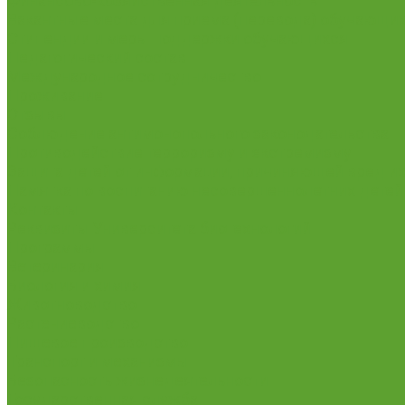
Финансово-хозяйственная деятельность
Вакантные места для приема (перевода) обучающи
Стипендии и меры поддержки обучающихся
Педагогический состав
Международное сотрудничество
Проживание
Отзывы
Соблюдение антимонопольного законодательства
Противодействие терроризму и экстремизму
Защита детей от информации, причиняющей вред их 
Памятка по воспитанию несовершеннолетних детей
Контакты
Реквизиты Университета биотехнологий
Программы
Ветеринария
Биология и химия
Животноводство
Растениеводство
Пищевое производство
Транспорт и механизмы
Безопасность жизнедеятельности
Государственная служба