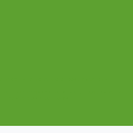
анятости» Национального проекта «Кадры»
ционных систем» Национального проекта «Беспилот
НГАУ «Сетевая агрошкола»