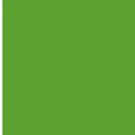
Основные сведения об Институте
Структура и органы управления образовательной ор
Документы. Лицензии
Образование
Образовательные стандарты и требования
Руководство
Наша команда
Организация питания в образовательной организаци
Материально-техническое обеспечение и оснащенно
Платные образовательные услуги
Финансово-хозяйственная деятельность
Вакантные места для приема (перевода) обучающи
Стипендии и меры поддержки обучающихся
Педагогический состав
Международное сотрудничество
Проживание
Отзывы
Соблюдение антимонопольного законодательства
Противодействие терроризму и экстремизму
Защита детей от информации, причиняющей вред их 
Памятка по воспитанию несовершеннолетних детей
Контакты