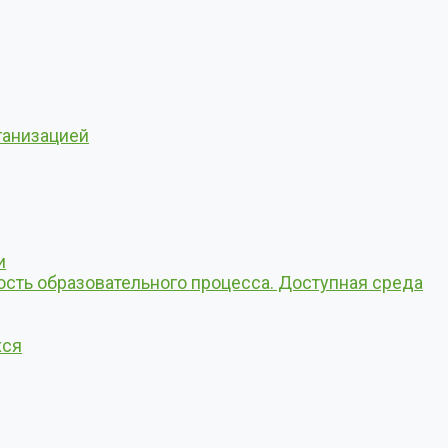
ганизацией
и
сть образовательного процесса. Доступная среда
хся