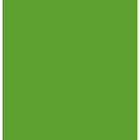
Университет биотехнологий
...
Об институте
Основные сведения об Институте
Структура и органы управления образовательной
организацией
Документы. Лицензии
Образование
Образовательные стандарты и требования
Руководство
Наша команда
Организация питания в образовательной
организации
Материально-техническое обеспечение и
оснащенность образовательного процесса.
Доступная среда
Платные образовательные услуги
Финансово-хозяйственная деятельность
Вакантные места для приема (перевода)
обучающихся
Стипендии и меры поддержки обучающихся
Педагогический состав