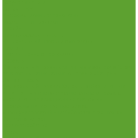
Бухучет и налоги
Кадры и HR
Информационные технологии
Маркетинг и продажи
Дизайн
Личная эффективность
Национальный проект Демография
Дистант
Дистанционные программы
Проекты
Федеральный проект «Активные меры содействия
занятости» Национального проекта «Кадры»
Летняя школа
Федеральный проект «Кадры для беспилотных
авиационных систем» Национального проекта
«Беспилотные авиационные системы»
Профориентационная программа
«Предуниверсарий НГАУ «Сетевая агрошкола»
Фиджитал-спорт
Трудоустройство
Новости