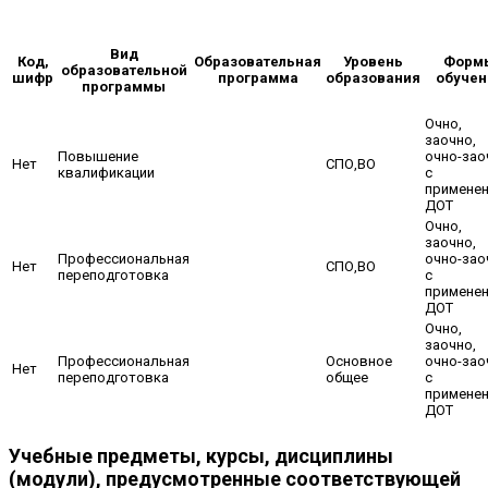
Вид
Код,
Образовательная
Уровень
Форм
образовательной
шифр
программа
образования
обучен
программы
Очно,
заочно,
Повышение
очно-зао
Нет
СПО,ВО
квалификации
с
примене
ДОТ
Очно,
заочно,
Профессиональная
очно-зао
Нет
СПО,ВО
переподготовка
с
примене
ДОТ
Очно,
заочно,
Профессиональная
Основное
очно-зао
Нет
переподготовка
общее
с
примене
ДОТ
Учебные предметы, курсы, дисциплины
(модули), предусмотренные соответствующей