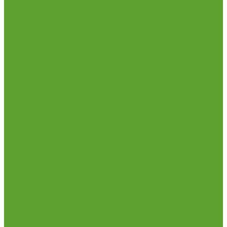
Международное сотрудничество
Проживание
Отзывы
Соблюдение антимонопольного законодательства
Противодействие терроризму и экстремизму
Защита детей от информации, причиняющей вред
их здоровью и (или) развитию, а так же не
соответствующей задачам образования
Памятка по воспитанию несовершеннолетних
детей в россии
Контакты
Реквизиты Университета биотехнологий
Программы
Ветеринария
Биология и химия
Животноводство
Растениеводство
Пищевое производство
Транспорт и механизмы
Безопасность жизнедеятельности
Государственная служба