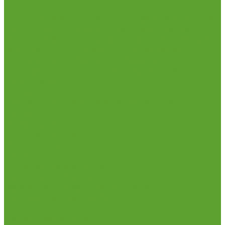
Отзывы
Соблюдение антимонопольного законодательства
Противодействие терроризму и экстремизму
Защита детей от информации, причиняющей вред
их здоровью и (или) развитию, а так же не
соответствующей задачам образования
Памятка по воспитанию несовершеннолетних
детей в россии
Контакты
Реквизиты Университета биотехнологий
Программы
Ветеринария
Биология и химия
Животноводство
Растениеводство
Пищевое производство
Транспорт и механизмы
Безопасность жизнедеятельности
Государственная служба
Торговля
Бизнес и менеджмент