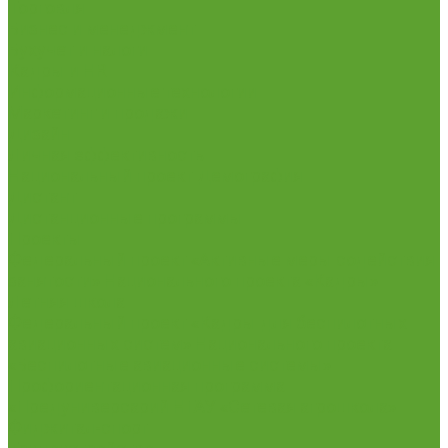
Торговля
Бизнес и менеджмент
Бухучет и налоги
Кадры и HR
Информационные технологии
Маркетинг и продажи
Дизайн
Личная эффективность
Национальный проект Демография
Дистант
Дистанционные программы
Проекты
Федеральный проект «Активные меры содействия
занятости» Национального проекта «Кадры»
Летняя школа
Федеральный проект «Кадры для беспилотных
авиационных систем» Национального проекта
«Беспилотные авиационные системы»
Профориентационная программа
«Предуниверсарий НГАУ «Сетевая агрошкола»
Фиджитал-спорт