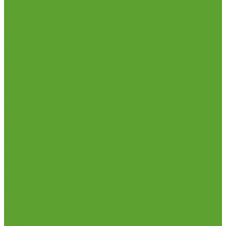
Об институте
Основные сведения об Институте
Структура и органы управления образовательной
организацией
Документы. Лицензии
Образование
Образовательные стандарты и требования
Руководство
Наша команда
Организация питания в образовательной
организации
Материально-техническое обеспечение и
оснащенность образовательного процесса.
Доступная среда
Платные образовательные услуги
Финансово-хозяйственная деятельность
Вакантные места для приема (перевода)
обучающихся
Стипендии и меры поддержки обучающихся
Педагогический состав
Международное сотрудничество
Проживание